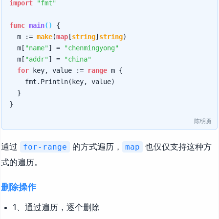
import
"fmt"
func
main
()
 {

	m := 
make
(
map
[
string
]
string
)

	m[
"name"
] = 
"chenmingyong"
	m[
"addr"
] = 
"china"
for
 key, value := 
range
 m {

		fmt.Println(key, value)

	}

陈明勇
通过
的方式遍历，
也仅仅支持这种方
for-range
map
式的遍历。
删除操作
1、通过遍历，逐个删除