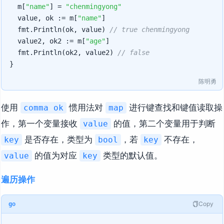
	m[
"name"
] = 
"chenmingyong"
	value, ok := m[
"name"
]

	fmt.Println(ok, value) 
// true chenmingyong
	value2, ok2 := m[
"age"
]

	fmt.Println(ok2, value2) 
// false
陈明勇
使用
惯用法对
进行键查找和键值读取操
comma ok
map
作，第一个变量接收
的值，第二个变量用于判断
value
是否存在，类型为
，若
不存在，
key
bool
key
的值为对应
类型的默认值。
value
key
遍历操作
Copy
go