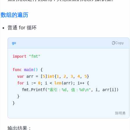
数组的遍历
普通 for 循环
Copy
go
import
"fmt"
func
main
()
 {

var
 arr = [
5
]
int
{
1
, 
2
, 
3
, 
4
, 
5
}

for
 i := 
0
; i < 
len
(arr); i++ {

		fmt.Printf(
"索引：%d, 值：%d\n"
, i, arr[i])

	}

陈明勇
输出结果：