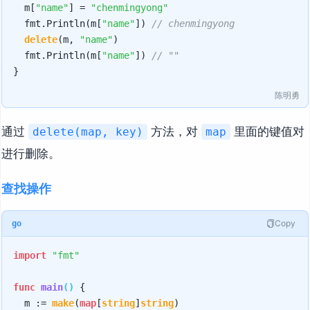
	m[
"name"
] = 
"chenmingyong"
	fmt.Println(m[
"name"
]) 
// chenmingyong
delete
(m, 
"name"
)

	fmt.Println(m[
"name"
]) 
// ""
陈明勇
通过
方法，对
里面的键值对
delete(map, key)
map
进行删除。
查找操作
Copy
go
import
"fmt"
func
main
()
 {

	m := 
make
(
map
[
string
]
string
)
