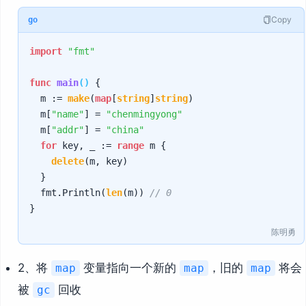
Copy
go
import
"fmt"
func
main
()
 {

	m := 
make
(
map
[
string
]
string
)

	m[
"name"
] = 
"chenmingyong"
	m[
"addr"
] = 
"china"
for
 key, _ := 
range
 m {

delete
(m, key)

	}

	fmt.Println(
len
(m)) 
// 0
陈明勇
2、将
变量指向一个新的
，旧的
将会
map
map
map
被
回收
gc