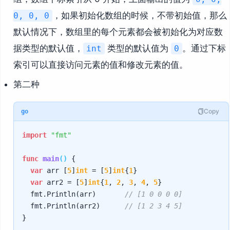
，如果初始化数组的时候，不带初始值，那么
0, 0, 0
默认情况下，数组里的每个元素都会被初始化为对应数
据类型的默认值，
类型的默认值为
。通过下标
int
0
索引可以直接访问元素的值和修改元素的值。
第二种
Copy
go
import
"fmt"
func
main
()
 {

var
 arr [
5
]
int
 = [
5
]
int
{
1
}

var
 arr2 = [
5
]
int
{
1
, 
2
, 
3
, 
4
, 
5
}

	fmt.Println(arr)       
// [1 0 0 0 0]
	fmt.Println(arr2)      
// [1 2 3 4 5]