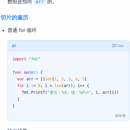
数组是指向
的。
arr
切片的遍历
普通 for 循环
Copy
go
import
"fmt"
func
main
()
 {

var
 arr = []
int
{
1
, 
2
, 
3
, 
4
, 
5
}

for
 i := 
0
; i < 
len
(arr); i++ {

		fmt.Printf(
"索引：%d, 值：%d\n"
, i, arr[i])

	}

陈明勇