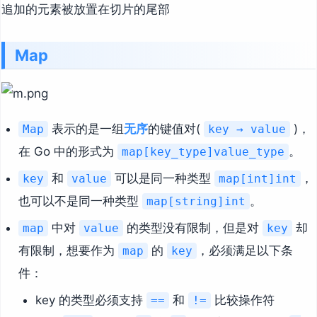
追加的元素被放置在切片的尾部
Map
表示的是一组
无序
的键值对(
)，
Map
key → value
在 Go 中的形式为
。
map[key_type]value_type
和
可以是同一种类型
，
key
value
map[int]int
也可以不是同一种类型
。
map[string]int
中对
的类型没有限制，但是对
却
map
value
key
有限制，想要作为
的
，必须满足以下条
map
key
件：
key 的类型必须支持
和
比较操作符
==
!=