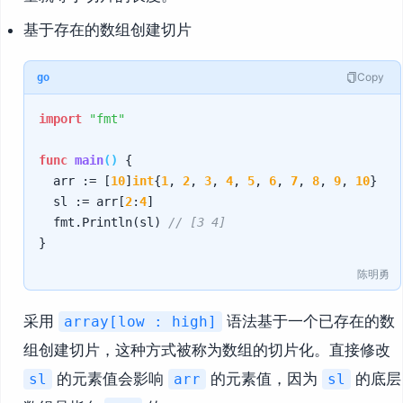
基于存在的数组创建切片
Copy
go
import
"fmt"
func
main
()
 {

	arr := [
10
]
int
{
1
, 
2
, 
3
, 
4
, 
5
, 
6
, 
7
, 
8
, 
9
, 
10
}

	sl := arr[
2
:
4
]

	fmt.Println(sl) 
// [3 4]
陈明勇
采用
语法基于一个已存在的数
array[low : high]
组创建切片，这种方式被称为数组的切片化。直接修改
的元素值会影响
的元素值，因为
的底层
sl
arr
sl