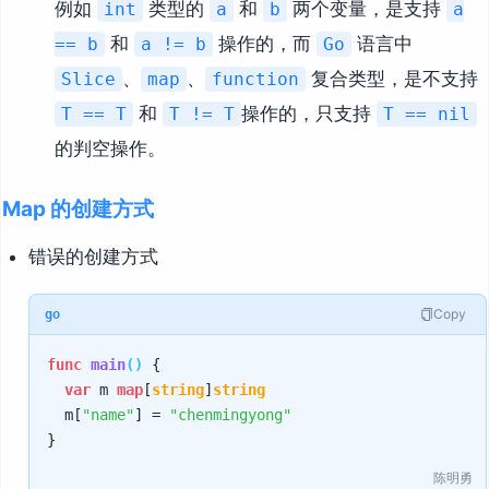
例如
类型的
和
两个变量，是支持
int
a
b
a
和
操作的，而
语言中
== b
a != b
Go
、
、
复合类型，是不支持
Slice
map
function
和
操作的，只支持
T == T
T != T
T == nil
的判空操作。
Map 的创建方式
错误的创建方式
Copy
go
func
main
()
 {

var
 m 
map
[
string
]
string
	m[
"name"
] = 
"chenmingyong"
陈明勇