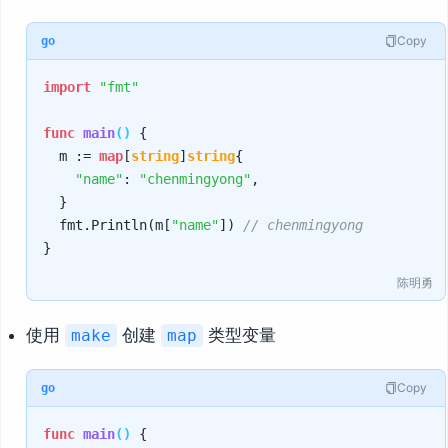
Copy
go
import
"fmt"
func
main
()
 {

	m := 
map
[
string
]
string
{

"name"
: 
"chenmingyong"
,

	}

	fmt.Println(m[
"name"
]) 
// chenmingyong
陈明勇
使用
创建
类型变量
make
map
Copy
go
func
main
()
 {
