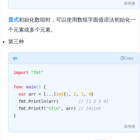
陈明勇
显式
初始化数组时，可以使用数组字面值语法初始化一
个元素或多个元素。
第三种
Copy
go
import
"fmt"
func
main
()
 {

var
 arr = [...]
int
{
1
, 
2
, 
3
, 
4
}

	fmt.Println(arr)        
// [1 2 3 4]
	fmt.Printf(
"%T\n"
, arr) 
// [4]int
陈明勇