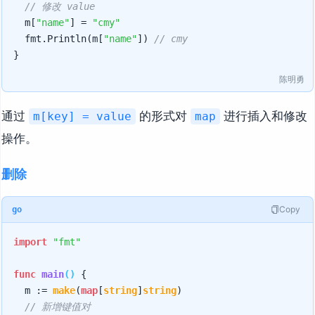
// 修改 value
	m[
"name"
] = 
"cmy"
	fmt.Println(m[
"name"
]) 
// cmy
陈明勇
通过
的形式对
进行插入和修改
m[key] = value
map
操作。
删除
Copy
go
import
"fmt"
func
main
()
 {

	m := 
make
(
map
[
string
]
string
)

// 新增键值对