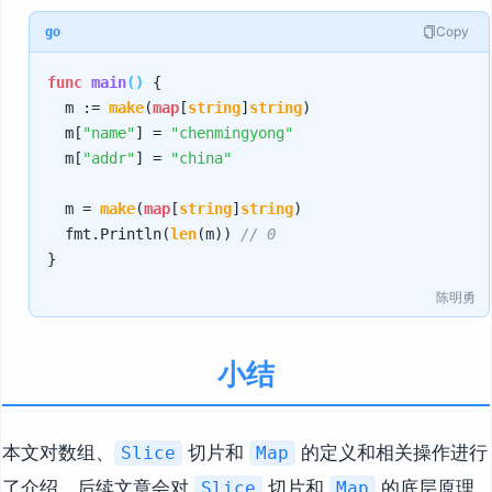
Copy
go
func
main
()
 {

	m := 
make
(
map
[
string
]
string
)

	m[
"name"
] = 
"chenmingyong"
	m[
"addr"
] = 
"china"
	m = 
make
(
map
[
string
]
string
)

	fmt.Println(
len
(m)) 
// 0
陈明勇
小结
本文对数组、
切片和
的定义和相关操作进行
Slice
Map
了介绍，后续文章会对
切片和
的底层原理
Slice
Map