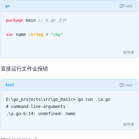
Copy
go
package
 main 
// b.go 文件
var
 name 
string
 = 
"cmy"
陈明勇
直接运行文件会报错
Copy
text
D:\go_projects\src\go_basic> go run .\a.go

# command-line-arguments

陈明勇