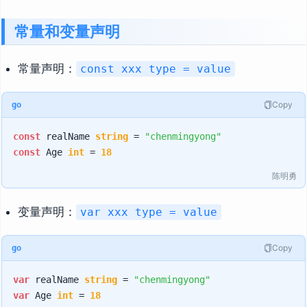
常量和变量声明
常量声明：
const xxx type = value
Copy
go
const
 realName 
string
 = 
"chenmingyong"
const
 Age 
int
 = 
18
陈明勇
变量声明：
var xxx type = value
Copy
go
var
 realName 
string
 = 
"chenmingyong"
var
 Age 
int
 = 
18