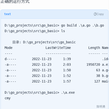
正确的运行方式
Copy
text
D:\go_projects\src\go_basic> go build .\a.go .\b.go

D:\go_projects\src\go_basic> ls

    目录: D:\go_projects\src\go_basic

Mode                 LastWriteTime         Length Name
----                 -------------         ------ ----
d-----        2022-11-23      1:39                .ide
-a----        2022-11-23      2:03        1950720 a.ex
-a----        2022-11-23      1:50             63 a.go
-a----        2022-11-23      1:52             38 b.go
-a----        2022-11-23      1:57            127 main
D:\go_projects\src\go_basic> .\a.exe

陈明勇