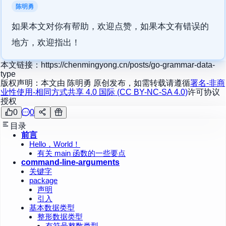
陈明勇
如果本文对你有帮助，欢迎点赞，如果本文有错误的
地方，欢迎指出！
本文链接：
https://chenmingyong.cn/posts/go-grammar-data-
type
版权声明：本文由
陈明勇
原创发布，如需转载请遵循
署名-非商
业性使用-相同方式共享 4.0 国际 (CC BY-NC-SA 4.0)
许可协议
授权
0
0
目录
前言
Hello，World！
有关 main 函数的一些要点
command-line-arguments
关键字
package
声明
引入
基本数据类型
整形数据类型
有符号整数类型