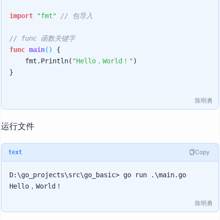
import
"fmt"
// 包导入
// func 函数关键字
func
main
()
 {

    fmt.Println(
"Hello，World！"
)

}

陈明勇
运行文件
Copy
text
D:\go_projects\src\go_basic> go run .\main.go

陈明勇