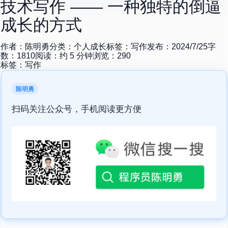
技术写作 —— 一种独特的倒逼
成长的方式
作者：
陈明勇
分类：
个人成长
标签：
写作
发布：
2024/7/25
字
数：
1810
阅读：约
5
分钟
浏览：
290
标签：
写作
陈明勇
扫码关注公众号，手机阅读更方便