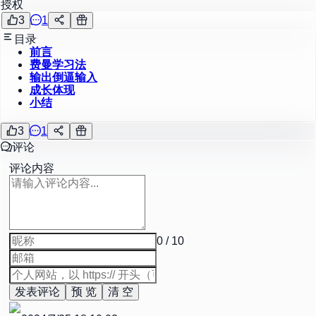
授权
3
1
目录
前言
费曼学习法
输出倒逼输入
成长体现
小结
3
1
评论
评论内容
0 / 10
发表评论
预 览
清 空