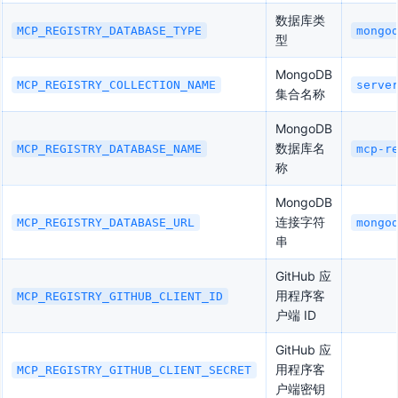
数据库类
MCP_REGISTRY_DATABASE_TYPE
mongo
型
MongoDB
MCP_REGISTRY_COLLECTION_NAME
serve
集合名称
MongoDB
数据库名
MCP_REGISTRY_DATABASE_NAME
mcp-r
称
MongoDB
连接字符
MCP_REGISTRY_DATABASE_URL
mongo
串
GitHub 应
用程序客
MCP_REGISTRY_GITHUB_CLIENT_ID
户端 ID
GitHub 应
用程序客
MCP_REGISTRY_GITHUB_CLIENT_SECRET
户端密钥