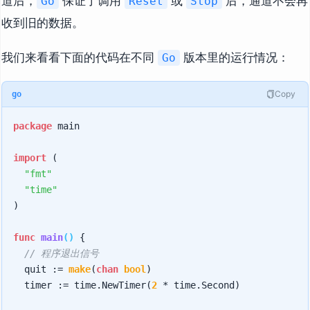
道后，
保证了调用
或
后，通道不会再
Go
Reset
Stop
收到旧的数据。
我们来看看下面的代码在不同
版本里的运行情况：
Go
Copy
go
package
 main

import
 (

"fmt"
"time"
)

func
main
()
 {

// 程序退出信号
	quit := 
make
(
chan
bool
)

	timer := time.NewTimer(
2
 * time.Second)
