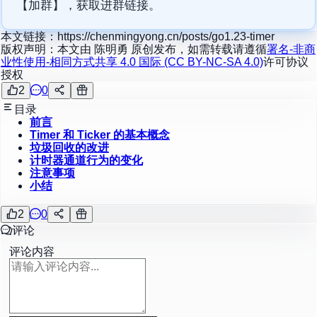
【加群】，获取进群链接。
本文链接：
https://chenmingyong.cn/posts/go1.23-timer
版权声明：本文由
陈明勇
原创发布，如需转载请遵循
署名-非商
业性使用-相同方式共享 4.0 国际 (CC BY-NC-SA 4.0)
许可协议
授权
2
0
目录
前言
Timer 和 Ticker 的基本概念
垃圾回收的改进
计时器通道行为的变化
注意事项
小结
2
0
评论
评论内容