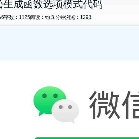
er：轻松生成函数选项模式代码
/6
字数：
1125
阅读：约
3
分钟
浏览：
1293