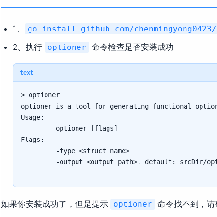
1、
go install github.com/chenmingyong0423/
2、执行
命令检查是否安装成功
optioner
text
> optioner

optioner is a tool for generating functional option
Usage: 

         optioner [flags]

Flags:

         -type <struct name>

如果你安装成功了，但是提示
命令找不到，请
optioner