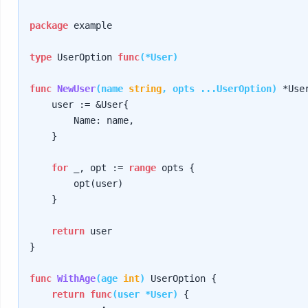
package
 example

type
 UserOption 
func
(*User)
func
NewUser
(name 
string
, opts ...UserOption)
 *User
    user := &User{

        Name: name,

    }

for
 _, opt := 
range
 opts {

        opt(user)

    }

return
 user

}

func
WithAge
(age 
int
)
 UserOption {

return
func
(user *User)
 {
