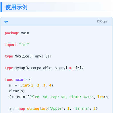
使用示例
Copy
go
package
 main

import
"fmt"
type
 MySlice[T any] []T  

type
 MyMap[K comparable, V any] 
map
[K]V

func
main
()
 {

	s := []
int
{
1
, 
2
, 
3
, 
4
}

	clear(s)

	fmt.Printf(
"len: %d, cap: %d, elems: %v\n"
, 
len
(s),
	m := 
map
[
string
]
int
{
"Apple"
: 
1
, 
"Banana"
: 
2
}
