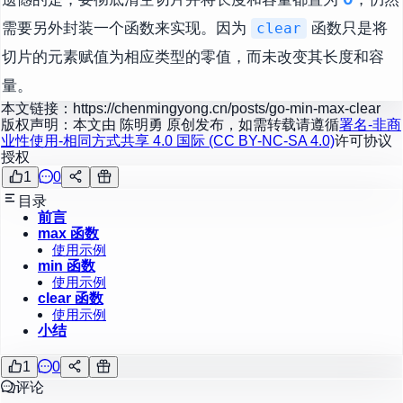
需要另外封装一个函数来实现。因为
函数只是将
clear
切片的元素赋值为相应类型的零值，而未改变其长度和容
量。
本文链接：
https://chenmingyong.cn/posts/go-min-max-clear
版权声明：本文由
陈明勇
原创发布，如需转载请遵循
署名-非商
业性使用-相同方式共享 4.0 国际 (CC BY-NC-SA 4.0)
许可协议
授权
1
0
目录
前言
max 函数
使用示例
min 函数
使用示例
clear 函数
使用示例
小结
1
0
评论