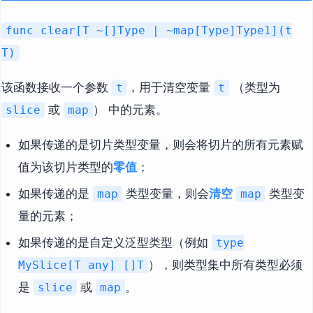
func clear[T ~[]Type | ~map[Type]Type1](t
T)
该函数接收一个参数
，用于清空变量
（类型为
t
t
或
） 中的元素。
slice
map
如果传递的是切片类型变量，则会将切片的所有元素赋
值为该切片类型的
零值
；
如果传递的是
类型变量，则会
清空
类型变
map
map
量的元素；
如果传递的是自定义泛型类型（例如
type
），则类型集中所有类型必须
MySlice[T any] []T
是
或
。
slice
map