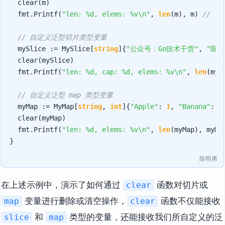
	clear(m)

	fmt.Printf(
"len: %d, elems: %v\n"
, 
len
(m), m) 
// le
// 自定义泛型切片类型变量
	mySlice := MySlice[
string
]{
"公众号：Go技术干货"
, 
"陈明
	clear(mySlice)

	fmt.Printf(
"len: %d, cap: %d, elems: %v\n"
, 
len
(myS
// 自定义泛型 map 类型变量
	myMap := MyMap[
string
, 
int
]{
"Apple"
: 
1
, 
"Banana"
: 
2
}
	clear(myMap)

	fmt.Printf(
"len: %d, elems: %v\n"
, 
len
(myMap), myMa
陈明勇
在上述示例中，演示了如何通过
函数对切片或
clear
变量进行删除或清空操作，
函数不仅能接收
map
clear
和
类型的变量，还能接收我们所自定义的泛
slice
map