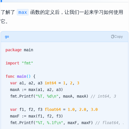
了解了
函数的定义后，让我们一起来学习如何使用
max
它。
Copy
go
package
 main

import
"fmt"
func
main
()
 {

var
 a1, a2, a3 
int64
 = 
1
, 
2
, 
3
	maxA := max(a1, a2, a3)

	fmt.Printf(
"%T, %d\n"
, maxA, maxA) 
// int64, 3
var
 f1, f2, f3 
float64
 = 
1.0
, 
2.0
, 
3.0
	maxF := max(f1, f2, f3)

	fmt.Printf(
"%T, %.1f\n"
, maxF, maxF) 
// float64, 3.