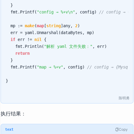
	}

	fmt.Printf(
"config → %+v\n"
, config) 
// config → {M
	mp := 
make
(
map
[
string
]any, 
2
)

	err = yaml.Unmarshal(dataBytes, mp)

if
 err != 
nil
 {

		fmt.Println(
"解析 yaml 文件失败："
, err)

return
	}

	fmt.Printf(
"map → %+v"
, config) 
// config → {Mysql:
}

陈明勇
执行结果：
Copy
text