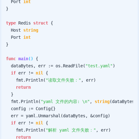
	Port 
int
}

type
 Redis 
struct
 {

	Host 
string
	Port 
int
}

func
main
()
 {

	dataBytes, err := os.ReadFile(
"test.yaml"
)

if
 err != 
nil
 {

		fmt.Println(
"读取文件失败："
, err)

return
	}

	fmt.Println(
"yaml 文件的内容: \n"
, 
string
(dataBytes))
	config := Config{}

	err = yaml.Unmarshal(dataBytes, &config)

if
 err != 
nil
 {

		fmt.Println(
"解析 yaml 文件失败："
, err)

return