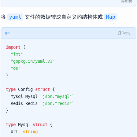
陈明勇
将
文件的数据转成自定义的结构体或
yaml
Map
Copy
go
import
 (

"fmt"
"gopkg.in/yaml.v3"
"os"
)

type
 Config 
struct
 {

	Mysql Mysql 
`json:"mysql"`
	Redis Redis 
`json:"redis"`
}

type
 Mysql 
struct
 {

	Url  
string