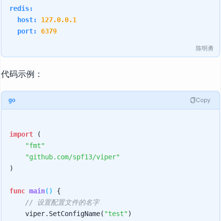
redis:
host:
127.0
.0
.1
port:
6379
陈明勇
代码示例：
Copy
go
import
 (

"fmt"
"github.com/spf13/viper"
)

func
main
()
 {

// 设置配置文件的名字
    viper.SetConfigName(
"test"
)
