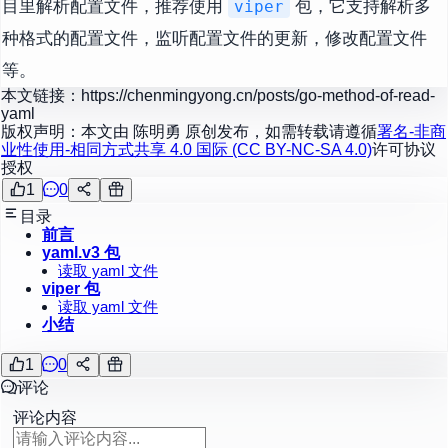
目里解析配置文件，推荐使用
包，它支持解析多
viper
种格式的配置文件，监听配置文件的更新，修改配置文件
等。
本文链接：
https://chenmingyong.cn/posts/go-method-of-read-
yaml
版权声明：本文由
陈明勇
原创发布，如需转载请遵循
署名-非商
业性使用-相同方式共享 4.0 国际 (CC BY-NC-SA 4.0)
许可协议
授权
1
0
目录
前言
yaml.v3 包
读取 yaml 文件
viper 包
读取 yaml 文件
小结
1
0
评论
评论内容