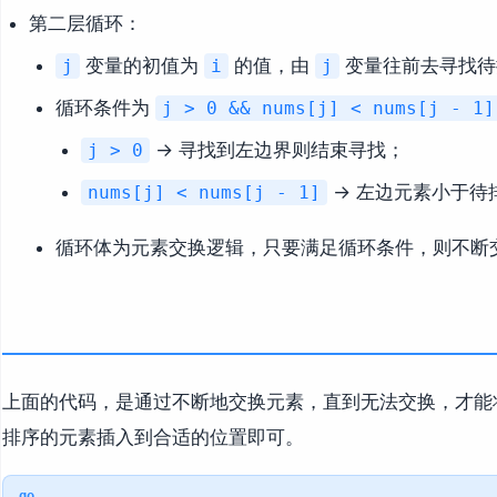
第二层循环：
变量的初值为
的值，由
变量往前去寻找待
j
i
j
循环条件为
j > 0 && nums[j] < nums[j - 1]
→ 寻找到左边界则结束寻找；
j > 0
→ 左边元素小于待
nums[j] < nums[j - 1]
循环体为元素交换逻辑，只要满足循环条件，则不断
上面的代码，是通过不断地交换元素，直到无法交换，才能
排序的元素插入到合适的位置即可。
go