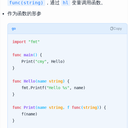
，通过
变量调用函数。
func(string)
hl
作为函数的形参
Copy
go
import
"fmt"
func
main
()
 {

    Print(
"cmy"
, Hello)

}

func
Hello
(name 
string
)
 {

    fmt.Printf(
"Hello %s"
, name)

}

func
Print
(name 
string
, f 
func
(
string
)
) {

    f(name)
