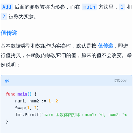
后面的参数被称为形参，而在
方法里，
和
Add
main
1
被称为实参。
2
值传递
基本数据类型和数组作为实参时，默认是按
值传递
，即进
行值拷贝，在函数内修改它们的值，原来的值不会改变。举
例说明：
Copy
go
func
main
()
 {

    num1, num2 := 
1
, 
2
    Swap(
1
, 
2
)

    fmt.Printf(
"main 函数体内打印：num1: %d, num2: %d"
,
}
