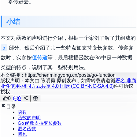
参传进去。
小结
本文对函数的声明进行介绍，根据一个案例了解了其组成的
部分。然后介绍了其一些特点如支持变长参数、传递参
5
数时，实参按
值传递
等，最后根据函数在Go中是一种数据
类型的特点，说明了其一些特别用法。
本文链接：
https://chenmingyong.cn/posts/go-function
版权声明：本文由
陈明勇
原创发布，如需转载请遵循
署名-非商
业性使用-相同方式共享 4.0 国际 (CC BY-NC-SA 4.0)
许可协议
授权
0
0
目录
函数
函数的声明
Go 函数支持变长参数
匿名函数
闭包