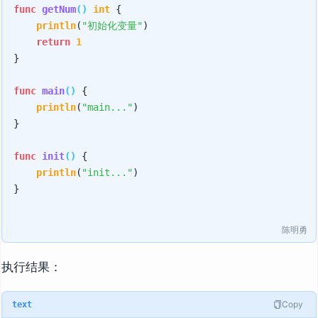
func
getNum
()
int
 {

println
(
"初始化变量"
)

return
1
}

func
main
()
 {

println
(
"main..."
)

}

func
init
()
 {

println
(
"init..."
)

}

陈明勇
执行结果：
Copy
text