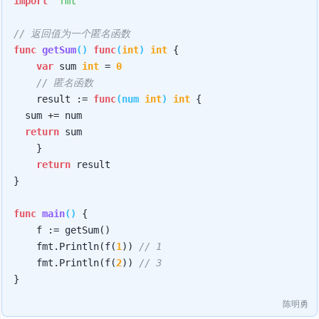
import
"fmt"
// 返回值为一个匿名函数
func
getSum
()
func
(
int
)
int
 {

var
 sum 
int
 = 
0
// 匿名函数
    result := 
func
(num 
int
)
int
 {

	sum += num

return
 sum

    }

return
 result

}

func
main
()
 {

    f := getSum()

    fmt.Println(f(
1
)) 
// 1
    fmt.Println(f(
2
)) 
// 3
陈明勇