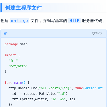
创建主程序文件
创建
文件，并编写基本的
服务器代码。
main.go
HTTP
Copy
go
package
 main

import
 (

"fmt"
"net/http"
)

func
main
()
 {

	http.HandleFunc(
"GET /posts/{id}"
, 
func
(writer http
		id := request.PathValue(
"id"
)

		fmt.Fprintf(writer, 
"id: %s"
, id)

	})
