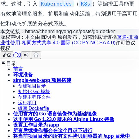
求。这时，引入
（
）等编排工具能更
Kubernetes
K8s
有效地管理多服务、扩展和自动化运维，特别适用于高可用
性和动态扩展的分布式系统。
本文链接：
https://chenmingyong.cn/posts/go-docker
版权声明：本文由
陈明勇
原创发布，如需转载请遵循
署名-非商
业性使用-相同方式共享 4.0 国际 (CC BY-NC-SA 4.0)
许可协议
授权
2
0
目录
前言
环境准备
simple-web-app 项目搭建
创建项目目录
初始化 Go 模块
创建主程序文件
运行项目
编写 Dockerfile
使用官方的 Go 语言镜像作为基础镜像
这里使用 Go 1.23.0 版本的 Alpine Linux 镜像
设置工作目录为 /app
所有后续操作都会在这个目录下进行
将当前项目目录的所有文件拷贝到容器的 /app 目录中