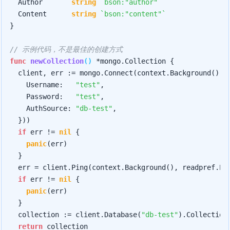
	Author       
string
`bson:"author"`
	Content      
string
`bson:"content"`
}

// 示例代码，不是最佳的创建方式
func
newCollection
()
 *mongo.Collection {

	client, err := mongo.Connect(context.Background(), 
		Username:   
"test"
,

		Password:   
"test"
,

		AuthSource: 
"db-test"
,

	}))

if
 err != 
nil
 {

panic
(err)

	}

	err = client.Ping(context.Background(), readpref.Primary())

if
 err != 
nil
 {

panic
(err)

	}

	collection := client.Database(
"db-test"
).Collection
return
 collection
