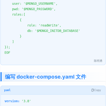
    user: '$MONGO_USERNAME',

    pwd: '$MONGO_PASSWORD',

    roles:[

        {

            role: 'readWrite',

            db: '$MONGO_INITDB_DATABASE'

        }

    ]

});

EOF
陈明勇
编写 docker-compose.yaml 文件
Copy
yaml
version:
'3.8'