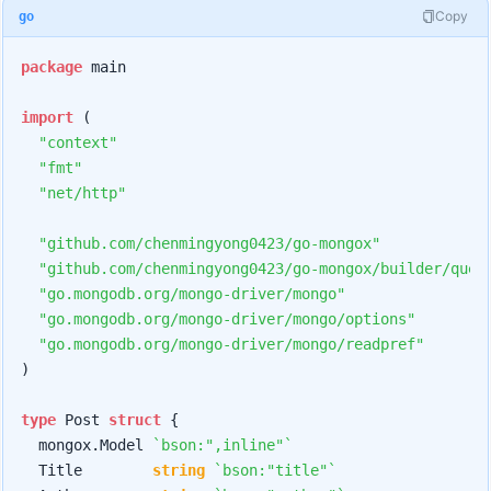
Copy
go
package
 main

import
 (

"context"
"fmt"
"net/http"
"github.com/chenmingyong0423/go-mongox"
"github.com/chenmingyong0423/go-mongox/builder/quer
"go.mongodb.org/mongo-driver/mongo"
"go.mongodb.org/mongo-driver/mongo/options"
"go.mongodb.org/mongo-driver/mongo/readpref"
)

type
 Post 
struct
 {

	mongox.Model 
`bson:",inline"`
	Title        
string
`bson:"title"`