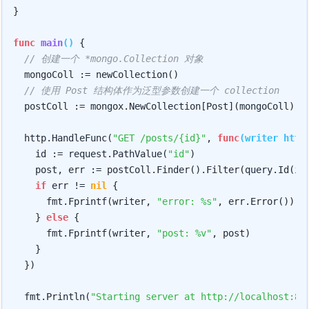
}

func
main
()
 {

// 创建一个 *mongo.Collection 对象
	mongoColl := newCollection()

// 使用 Post 结构体作为泛型参数创建一个 collection
	postColl := mongox.NewCollection[Post](mongoColl)

	http.HandleFunc(
"GET /posts/{id}"
, 
func
(writer http
		id := request.PathValue(
"id"
)

		post, err := postColl.Finder().Filter(query.Id(id)).FindOne(context.Background())

if
 err != 
nil
 {

			fmt.Fprintf(writer, 
"error: %s"
, err.Error())

		} 
else
 {

			fmt.Fprintf(writer, 
"post: %v"
, post)

		}

	})

	fmt.Println(
"Starting server at http://localhost:80