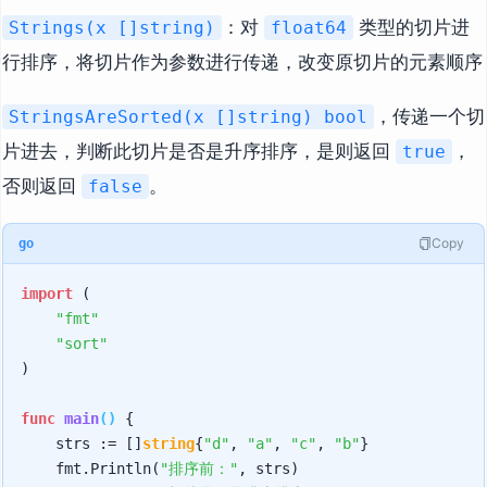
：对
类型的切片进
Strings(x []string)
float64
行排序，将切片作为参数进行传递，改变原切片的元素顺序
，传递一个切
StringsAreSorted(x []string) bool
片进去，判断此切片是否是升序排序，是则返回
，
true
否则返回
。
false
Copy
go
import
 (

"fmt"
"sort"
)

func
main
()
 {

    strs := []
string
{
"d"
, 
"a"
, 
"c"
, 
"b"
}

    fmt.Println(
"排序前："
, strs)
