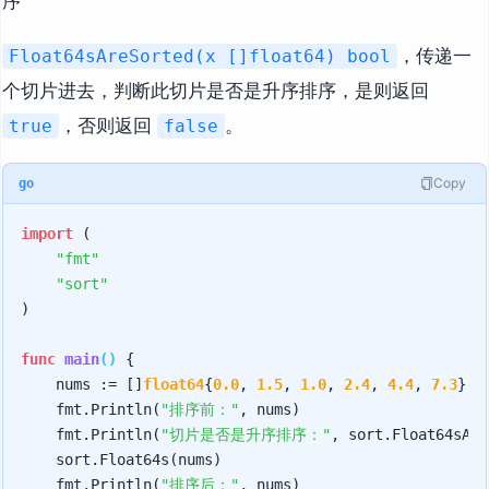
序
，传递一
Float64sAreSorted(x []float64) bool
个切片进去，判断此切片是否是升序排序，是则返回
，否则返回
。
true
false
Copy
go
import
 (

"fmt"
"sort"
)

func
main
()
 {

    nums := []
float64
{
0.0
, 
1.5
, 
1.0
, 
2.4
, 
4.4
, 
7.3
}

    fmt.Println(
"排序前："
, nums)

    fmt.Println(
"切片是否是升序排序："
, sort.Float64sAre
    sort.Float64s(nums)

    fmt.Println(
"排序后："
, nums)
