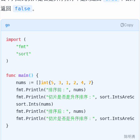
返回
。
false
Copy
go
import
 (

"fmt"
"sort"
)

func
main
()
 {

    nums := []
int
{
5
, 
3
, 
1
, 
2
, 
4
, 
7
}

    fmt.Println(
"排序前："
, nums)

    fmt.Println(
"切片是否是升序排序："
, sort.IntsAreSort
    sort.Ints(nums)

    fmt.Println(
"排序后："
, nums)

    fmt.Println(
"切片是否是升序排序："
, sort.IntsAreSort
陈明勇