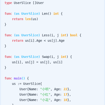
type
 UserSlice []User

func
(us UserSlice)
 Len() 
int
 {

return
len
(us)

}

func
(us UserSlice)
 Less(i, j 
int
) 
bool
 {

return
 us[i].Age < us[j].Age

}

func
(us UserSlice)
 Swap(i, j 
int
) {

    us[i], us[j] = us[j], us[i]

}

func
main
()
 {

    us := UserSlice{

        User{Name: 
"小明"
, Age: 
22
},

        User{Name: 
"小红"
, Age: 
17
},

        User{Name: 
"小花"
, Age: 
18
},
