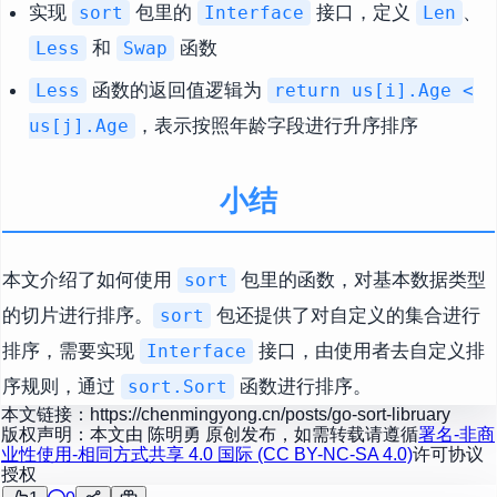
实现
包里的
接口，定义
、
sort
Interface
Len
和
函数
Less
Swap
函数的返回值逻辑为
Less
return us[i].Age <
，表示按照年龄字段进行升序排序
us[j].Age
小结
本文介绍了如何使用
包里的函数，对基本数据类型
sort
的切片进行排序。
包还提供了对自定义的集合进行
sort
排序，需要实现
接口，由使用者去自定义排
Interface
序规则，通过
函数进行排序。
sort.Sort
本文链接：
https://chenmingyong.cn/posts/go-sort-libruary
版权声明：本文由
陈明勇
原创发布，如需转载请遵循
署名-非商
业性使用-相同方式共享 4.0 国际 (CC BY-NC-SA 4.0)
许可协议
授权