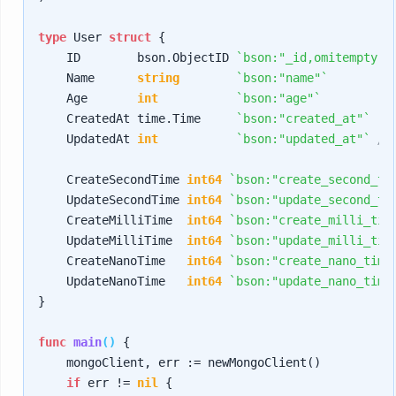
type
 User 
struct
 {

    ID        bson.ObjectID 
`bson:"_id,omitempty" 
    Name      
string
`bson:"name"`
    Age       
int
`bson:"age"`
    CreatedAt time.Time     
`bson:"created_at"`
    UpdatedAt 
int
`bson:"updated_at"`
/
    CreateSecondTime 
int64
`bson:"create_second_ti
    UpdateSecondTime 
int64
`bson:"update_second_ti
    CreateMilliTime  
int64
`bson:"create_milli_tim
    UpdateMilliTime  
int64
`bson:"update_milli_tim
    CreateNanoTime   
int64
`bson:"create_nano_time
    UpdateNanoTime   
int64
`bson:"update_nano_time
}

func
main
()
 {

    mongoClient, err := newMongoClient()

if
 err != 
nil
 {
