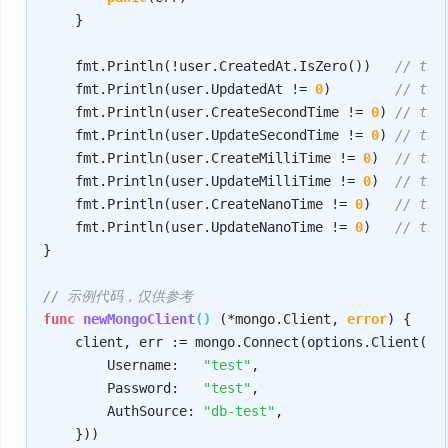
    }

    fmt.Println(!user.CreatedAt.IsZero())   
// tru
    fmt.Println(user.UpdatedAt != 
0
)        
// tru
    fmt.Println(user.CreateSecondTime != 
0
) 
// tru
    fmt.Println(user.UpdateSecondTime != 
0
) 
// tru
    fmt.Println(user.CreateMilliTime != 
0
)  
// tru
    fmt.Println(user.UpdateMilliTime != 
0
)  
// tru
    fmt.Println(user.CreateNanoTime != 
0
)   
// tru
    fmt.Println(user.UpdateNanoTime != 
0
)   
// tru
}

// 示例代码，仅供参考
func
newMongoClient
()
 (*mongo.Client, 
error
) {

    client, err := mongo.Connect(options.Client().
        Username:   
"test"
,

        Password:   
"test"
,

        AuthSource: 
"db-test"
,

    }))
