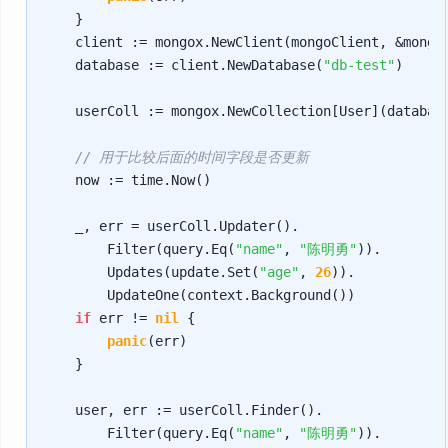
    }

    client := mongox.NewClient(mongoClient, &mongox
    database := client.NewDatabase(
"db-test"
)

    userColl := mongox.NewCollection[User](databas
// 用于比较后面的时间字段是否更新
    now := time.Now()

    _, err = userColl.Updater().

        Filter(query.Eq(
"name"
, 
"陈明勇"
)).

        Updates(update.Set(
"age"
, 
26
)).

        UpdateOne(context.Background())

if
 err != 
nil
 {

panic
(err)

    }

    user, err := userColl.Finder().

        Filter(query.Eq(
"name"
, 
"陈明勇"
)).
