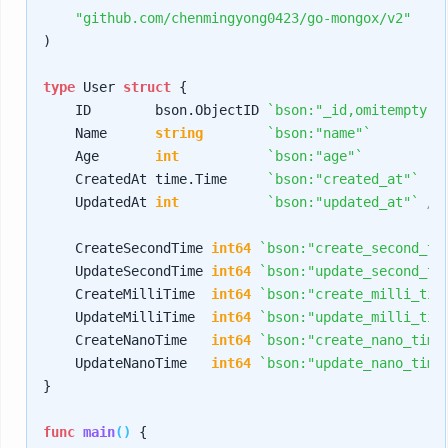
"github.com/chenmingyong0423/go-mongox/v2"
)

type
 User 
struct
 {

    ID        bson.ObjectID 
`bson:"_id,omitempty" 
    Name      
string
`bson:"name"`
    Age       
int
`bson:"age"`
    CreatedAt time.Time     
`bson:"created_at"`
    UpdatedAt 
int
`bson:"updated_at"`
/
    CreateSecondTime 
int64
`bson:"create_second_ti
    UpdateSecondTime 
int64
`bson:"update_second_ti
    CreateMilliTime  
int64
`bson:"create_milli_tim
    UpdateMilliTime  
int64
`bson:"update_milli_tim
    CreateNanoTime   
int64
`bson:"create_nano_time
    UpdateNanoTime   
int64
`bson:"update_nano_time
}

func
main
()
 {
