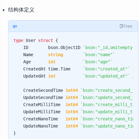
结构体定义
Copy
go
type
 User 
struct
 {

    ID        bson.ObjectID 
`bson:"_id,omitempty" 
    Name      
string
`bson:"name"`
    Age       
int
`bson:"age"`
    CreatedAt time.Time     
`bson:"created_at"`
    UpdatedAt 
int
`bson:"updated_at"`
/
    CreateSecondTime 
int64
`bson:"create_second_ti
    UpdateSecondTime 
int64
`bson:"update_second_ti
    CreateMilliTime  
int64
`bson:"create_milli_tim
    UpdateMilliTime  
int64
`bson:"update_milli_tim
    CreateNanoTime   
int64
`bson:"create_nano_time
    UpdateNanoTime   
int64
`bson:"update_nano_time