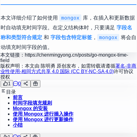
本文详细介绍了如何使用
库，在插入和更新数据
mongox
时自动填充时间字段。在定义结构体时，只要满足
字段名
称和类型符合规定
和
字段包含特定标签
，
将会自
mongox
动填充时间字段的值。
本文链接：
https://chenmingyong.cn/posts/go-mongox-time-
field
版权声明：本文由
陈明勇
原创发布，如需转载请遵循
署名-非商
业性使用-相同方式共享 4.0 国际 (CC BY-NC-SA 4.0)
许可协议
授权
1
0
目录
前言
时间字段填充规则
Mongox 的安装
使用 Mongox 进行插入操作
使用 Mongox 进行更新操作
小结