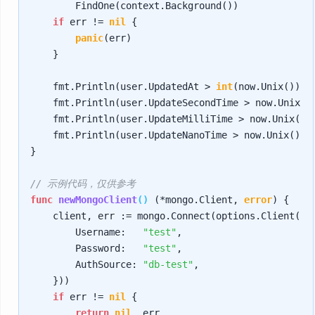
        FindOne(context.Background())

if
 err != 
nil
 {

panic
(err)

    }

    fmt.Println(user.UpdatedAt > 
int
(now.Unix())) 
    fmt.Println(user.UpdateSecondTime > now.Unix()
    fmt.Println(user.UpdateMilliTime > now.Unix())
    fmt.Println(user.UpdateNanoTime > now.Unix()) 
}

// 示例代码，仅供参考
func
newMongoClient
()
 (*mongo.Client, 
error
) {

    client, err := mongo.Connect(options.Client().
        Username:   
"test"
,

        Password:   
"test"
,

        AuthSource: 
"db-test"
,

    }))

if
 err != 
nil
 {

return
nil
, err
