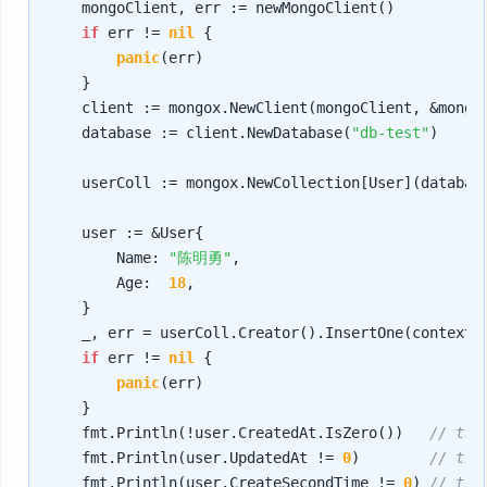
    mongoClient, err := newMongoClient()

if
 err != 
nil
 {

panic
(err)

    }

    client := mongox.NewClient(mongoClient, &mongox
    database := client.NewDatabase(
"db-test"
)

    userColl := mongox.NewCollection[User](databas
    user := &User{

        Name: 
"陈明勇"
,

        Age:  
18
,

    }

    _, err = userColl.Creator().InsertOne(context.B
if
 err != 
nil
 {

panic
(err)

    }

    fmt.Println(!user.CreatedAt.IsZero())   
// tru
    fmt.Println(user.UpdatedAt != 
0
)        
// tru
    fmt.Println(user.CreateSecondTime != 
0
) 
// tru