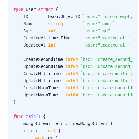
type
 User 
struct
 {

    ID        bson.ObjectID 
`bson:"_id,omitempty" 
    Name      
string
`bson:"name"`
    Age       
int
`bson:"age"`
    CreatedAt time.Time     
`bson:"created_at"`
    UpdatedAt 
int
`bson:"updated_at"`
/
    CreateSecondTime 
int64
`bson:"create_second_ti
    UpdateSecondTime 
int64
`bson:"update_second_ti
    CreateMilliTime  
int64
`bson:"create_milli_tim
    UpdateMilliTime  
int64
`bson:"update_milli_tim
    CreateNanoTime   
int64
`bson:"create_nano_time
    UpdateNanoTime   
int64
`bson:"update_nano_time
}

func
main
()
 {

    mongoClient, err := newMongoClient()

if
 err != 
nil
 {

panic
(err)
