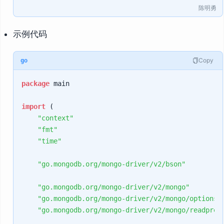
陈明勇
示例代码
Copy
go
package
 main

import
 (

"context"
"fmt"
"time"
"go.mongodb.org/mongo-driver/v2/bson"
"go.mongodb.org/mongo-driver/v2/mongo"
"go.mongodb.org/mongo-driver/v2/mongo/options"
"go.mongodb.org/mongo-driver/v2/mongo/readpref