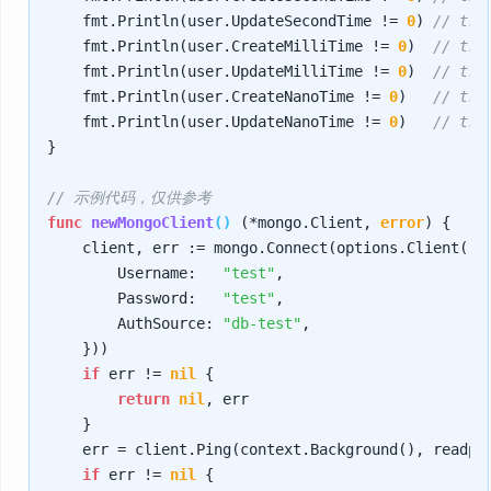
    fmt.Println(user.UpdateSecondTime != 
0
) 
// tru
    fmt.Println(user.CreateMilliTime != 
0
)  
// tru
    fmt.Println(user.UpdateMilliTime != 
0
)  
// tru
    fmt.Println(user.CreateNanoTime != 
0
)   
// tru
    fmt.Println(user.UpdateNanoTime != 
0
)   
// tru
}

// 示例代码，仅供参考
func
newMongoClient
()
 (*mongo.Client, 
error
) {

    client, err := mongo.Connect(options.Client().
        Username:   
"test"
,

        Password:   
"test"
,

        AuthSource: 
"db-test"
,

    }))

if
 err != 
nil
 {

return
nil
, err

    }

    err = client.Ping(context.Background(), readpre
if
 err != 
nil
 {
