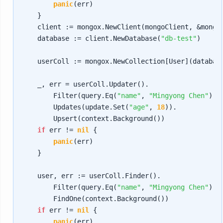
panic
(err)

    }

    client := mongox.NewClient(mongoClient, &mongox
    database := client.NewDatabase(
"db-test"
)

    userColl := mongox.NewCollection[User](databas
    _, err = userColl.Updater().

        Filter(query.Eq(
"name"
, 
"Mingyong Chen"
)).

        Updates(update.Set(
"age"
, 
18
)).

        Upsert(context.Background())

if
 err != 
nil
 {

panic
(err)

    }

    user, err := userColl.Finder().

        Filter(query.Eq(
"name"
, 
"Mingyong Chen"
)).

        FindOne(context.Background())

if
 err != 
nil
 {

panic
(err)
