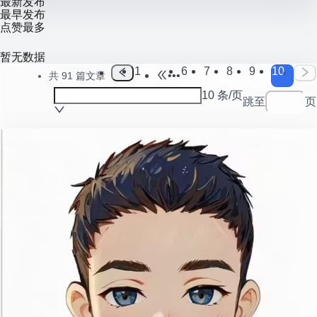
最新发布
最早发布
点赞最多
暂无数据
1
6
7
8
9
10
•••
共 91 篇文章
10 条/页
跳至
页