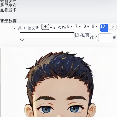
最新发布
最早发布
点赞最多
暂无数据
1
6
7
8
9
10
•••
共 91 篇文章
10 条/页
跳至
页